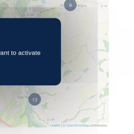
9
ant to activate
13
Leaflet
| ©
OpenStreetMap
contributors