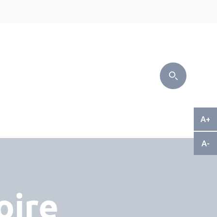
6
A+
A-
oire