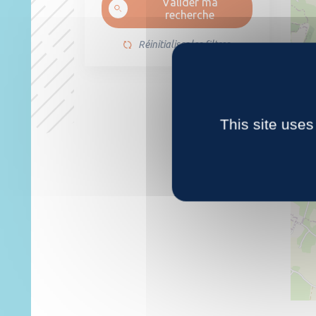
Valider ma
recherche
Réinitialiser les filtres
4
This site uses
20