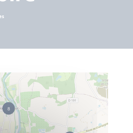
4
es
2
8