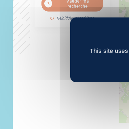
Valider ma
recherche
Réinitialiser les filtres
4
This site uses
20