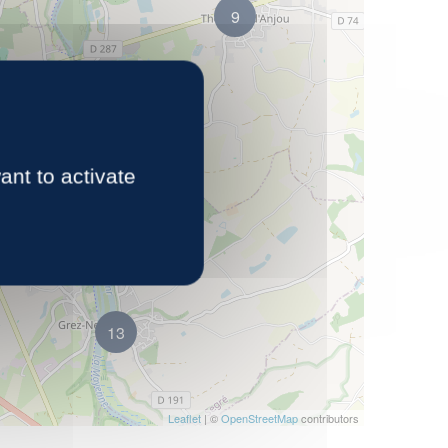
9
ant to activate
13
Leaflet
| ©
OpenStreetMap
contributors