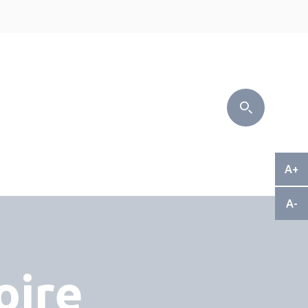
6
A+
A-
oire