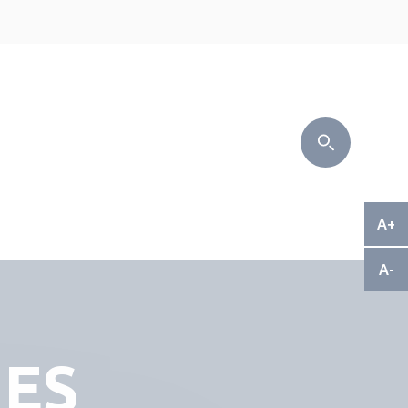
A+
A-
ES