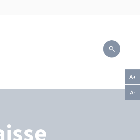
A+
A-
isse