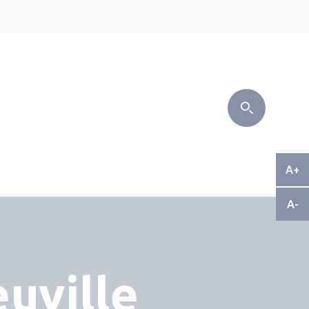
A+
A-
uville