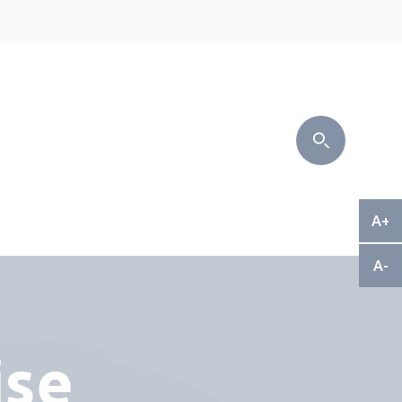
A+
A-
ise