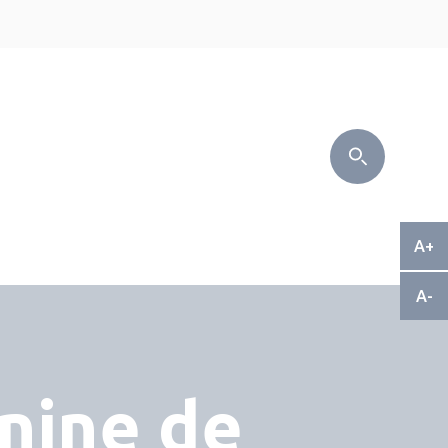
A+
A-
nine de