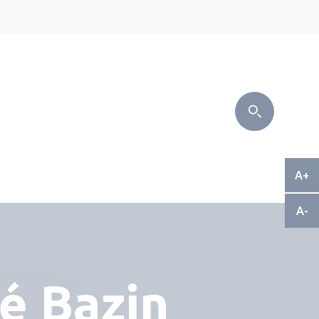
A+
A-
é Bazin