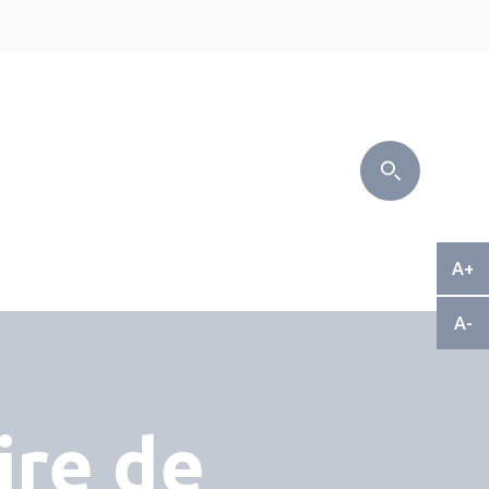
A+
A-
ire de